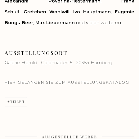
Alexandra Povórina-Hestermann
,
Frank
Schult
,
Gretchen Wohlwill
,
Ivo Hauptmann
,
Eugenie
Bongs-Beer
,
Max Liebermann
und vielen weiteren.
AUSSTELLUNGSORT
Galerie Herold • Colonnaden 5 • 20354 Hamburg
HIER GELANGEN SIE ZUM AUSSTELLUNGSKATALOG
TEILEN
AUSGESTELLTE WERKE