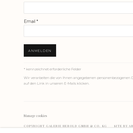
Email *
ANMELDEN
* kennzeichnet erforderliche Felder
Wir verarbeiten die von Ihnen angegebenen personenbezogenen Dat
auf den Link in unseren E-Mails klicken.
Manage cookies
COPYRIGHT GALERIE HEROLD GMBH & CO. KG
SITE BY 