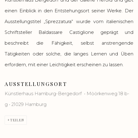
Künstlerhaus Bergedorf und der Galerie Herold und gibt
einen Einblick in den Entstehungsort seiner Werke. Der
Ausstellungstitel „Sprezzatura“ wurde vom italienischen
Schriftsteller Baldassare Castiglione geprägt und
beschreibt die Fähigkeit, selbst anstrengende
Tätigkeiten oder solche, die langes Lernen und Üben
erfordern, mit einer Leichtigkeit erscheinen zu lassen.
AUSSTELLUNGSORT
Künstlerhaus Hamburg-Bergedorf
•
Möörkenweg 18 b-
g
•
21029 Hamburg
TEILEN