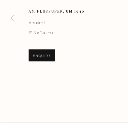
AM FLUSSUFER
,
UM 1940
Aquarell
Manage cookies
19,5 x 24 cm
COPYRIGHT GALERIE HEROLD GMBH & CO. KG
SITE BY 
ENQUIRE