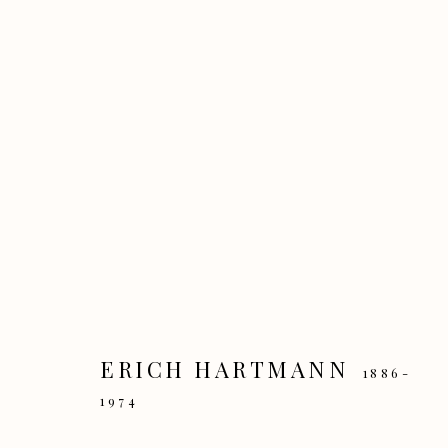
IVO HAUPTMANN UND DIE 
AUSSTELLUNG ZUM 140 GEBURTSTAG V
ERICH HARTMANN
1886-
1974