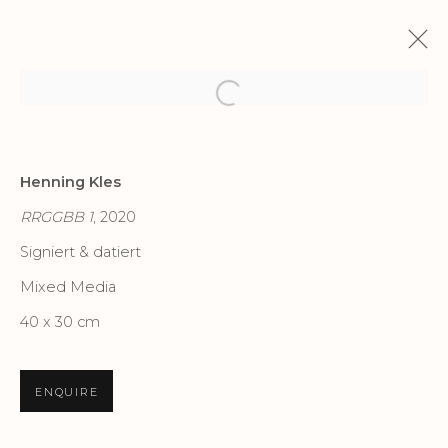
Open a larger version of the f
MEISTER DER FARBEN
Henning Kles
KLASSISCHE MODERNE & ZEITGENÖSSISCHE
RRGGBB 1
, 2020
KUNST
28 MAI - 20 JULI 2023
Signiert & datiert
Mixed Media
40 x 30 cm
Manage cookies
COPYRIGHT GALERIE HEROLD GMBH & CO. KG
ENQUIRE
SITE BY ARTLOGIC